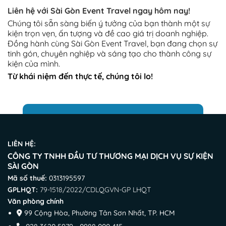
Liên hệ với Sài Gòn Event Travel ngay hôm nay!
Chúng tôi sẵn sàng biến ý tưởng của bạn thành một sự
kiện trọn vẹn, ấn tượng và đề cao giá trị doanh nghiệp.
Đồng hành cùng Sài Gòn Event Travel, bạn đang chọn sự
tinh gón, chuyên nghiệp và sáng tạo cho thành công sự
kiện của mình.
Từ khái niệm đến thực tế, chúng tôi lo!
LIÊN HỆ:
CÔNG TY TNHH ĐẦU TƯ THƯƠNG MẠI DỊCH VỤ SỰ KIỆN
SÀI GÒN
Mã số thuế:
0313195597
GPLHQT:
79-1518/2022/CDLQGVN-GP LHQT
Văn phòng chính
99 Cộng Hòa, Phường Tân Sơn Nhất, TP. HCM