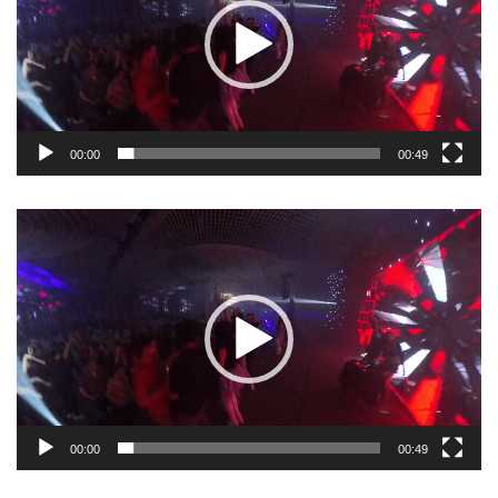
00:00
00:49
Trình
chơi
Video
00:00
00:49