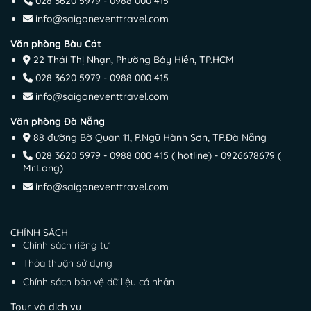
028 3620 5979 - 0988 000 415
info@saigoneventtravel.com
Văn phòng Bàu Cát
22 Thái Thị Nhạn, Phường Bảy Hiền, TP.HCM
028 3620 5979 - 0988 000 415
info@saigoneventtravel.com
Văn phòng Đà Nẵng
88 đường Bờ Quan 11, P.Ngũ Hành Sơn, TP.Đà Nẵng
028 3620 5979 - 0988 000 415 ( hotline) - 0926678679 (
Mr.Long)
info@saigoneventtravel.com
CHÍNH SÁCH
Chính sách riêng tư
Thỏa thuận sử dụng
Chính sách bảo vệ dữ liệu cá nhân
Tour và dịch vụ