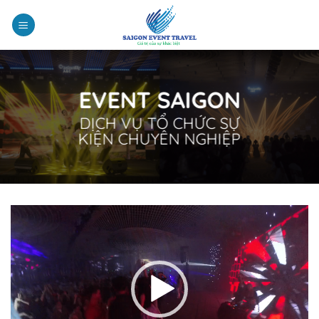
Chuyển
đến
nội
dung
EVENT SAIGON
DỊCH VỤ TỔ CHỨC SỰ
KIỆN CHUYÊN NGHIỆP
Trình
chơi
Video