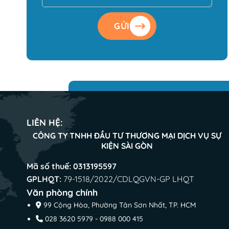
GỬI
LIÊN HỆ:
CÔNG TY TNHH ĐẦU TƯ THƯƠNG MẠI DỊCH VỤ SỰ
KIỆN SÀI GÒN
Mã số thuế:
0313195597
GPLHQT:
79-1518/2022/CDLQGVN-GP LHQT
Văn phòng chính
99 Cộng Hòa, Phường Tân Sơn Nhất, TP. HCM
028 3620 5979 - 0988 000 415