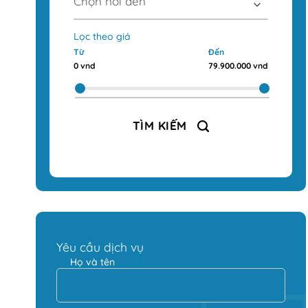
Lọc theo giá
Từ
Đến
0 vnd
79.900.000 vnd
TÌM KIẾM
Yêu cầu dịch vụ
Họ và tên