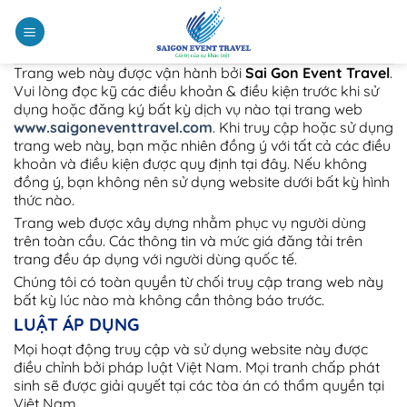
Chuyển
đến
nội
dung
Trang web này được vận hành bởi
Sai Gon Event Travel
.
Vui lòng đọc kỹ các điều khoản & điều kiện trước khi sử
dụng hoặc đăng ký bất kỳ dịch vụ nào tại trang web
www.saigoneventtravel.com
. Khi truy cập hoặc sử dụng
trang web này, bạn mặc nhiên đồng ý với tất cả các điều
khoản và điều kiện được quy định tại đây. Nếu không
đồng ý, bạn không nên sử dụng website dưới bất kỳ hình
thức nào.
Trang web được xây dựng nhằm phục vụ người dùng
trên toàn cầu. Các thông tin và mức giá đăng tải trên
trang đều áp dụng với người dùng quốc tế.
Chúng tôi có toàn quyền từ chối truy cập trang web này
bất kỳ lúc nào mà không cần thông báo trước.
LUẬT ÁP DỤNG
Mọi hoạt động truy cập và sử dụng website này được
điều chỉnh bởi pháp luật Việt Nam. Mọi tranh chấp phát
sinh sẽ được giải quyết tại các tòa án có thẩm quyền tại
Việt Nam.