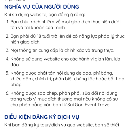
NGHĨA VỤ CỦA NGƯỜI DÙNG
Khi sử dụng website, bạn đồng ý rằng:
Bạn chịu trách nhiệm về mọi giao dịch thực hiện dưới
tên và tài khoản của mình.
Bạn phải đủ 18 tuổi trở lên để có năng lực pháp lý thực
hiện giao dịch.
Mọi thông tin cung cấp là chính xác và trung thực.
Không sử dụng website cho các hành vi gian lận, lừa
đảo.
Không được phát tán nội dung đe dọa, phỉ báng,
khiêu dâm, chính trị, phân biệt chủng tộc hoặc bất hợp
pháp.
Không được sao chép, phân phối, sửa đổi nội dung
trang web vì mục đích thương mại nếu không có sự
cho phép bằng văn bản từ Sai Gon Event Travel.
ĐIỀU KIỆN ĐĂNG KÝ DỊCH VỤ
Khi bạn đăng ký tour/dịch vụ qua website, bạn sẽ thiết