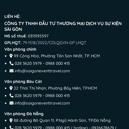
LIÊN HỆ:
CÔNG TY TNHH ĐẦU TƯ THƯƠNG MẠI DỊCH VỤ SỰ KIỆN
SÀI GÒN
Mã số thuế:
0313195597
GPLHQT:
79-1518/2022/CDLQGVN-GP LHQT
Văn phòng chính
99 Cộng Hòa, Phường Tân Sơn Nhất, TP. HCM
028 3620 5979 - 0988 000 415
info@saigoneventtravel.com
Văn phòng Bàu Cát
22 Thái Thị Nhạn, Phường Bảy Hiền, TP.HCM
028 3620 5979 - 0988 000 415
info@saigoneventtravel.com
Văn phòng Đà Nẵng
88 đường Bờ Quan 11, P.Ngũ Hành Sơn, TP.Đà Nẵng
028 3620 5979 - 0988 000 415 ( hotline) - 0926678679 (