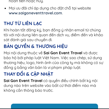
hoàn tiền hoặc hủy.
Mọi ưu đãi chỉ áp dụng cho đặt chỗ tại website
www.saigoneventtravel.com
.
THƯ TỪ LIÊN LẠC
Khi hoàn tất đăng ký, bạn đồng ý nhận email từ chúng
tôi với nội dung liên quan đến dịch vụ, điểm đến và khảo
sát đánh giá sau chuyến đi.
BẢN QUYỀN & THƯƠNG HIỆU
Mọi nội dung thuộc về
Sai Gon Event Travel
và được
bảo hộ bởi pháp luật Việt Nam. Việc sao chép, sử dụng
thương hiệu, logo, hình ảnh của công ty mà không có sự
đồng ý bằng văn bản là vi phạm pháp luật.
THAY ĐỔI & CẬP NHẬT
Sai Gon Event Travel
có quyền điều chỉnh bất kỳ nội
dung nào trên website vào bất cứ thời điểm nào mà
không cần thông báo trước.