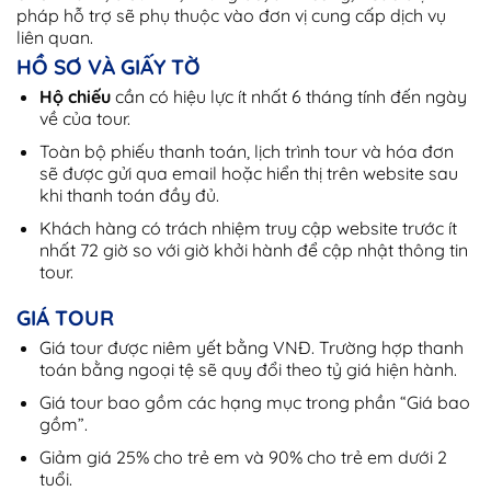
pháp hỗ trợ sẽ phụ thuộc vào đơn vị cung cấp dịch vụ
liên quan.
HỒ SƠ VÀ GIẤY TỜ
Hộ chiếu
cần có hiệu lực ít nhất 6 tháng tính đến ngày
về của tour.
Toàn bộ phiếu thanh toán, lịch trình tour và hóa đơn
sẽ được gửi qua email hoặc hiển thị trên website sau
khi thanh toán đầy đủ.
Khách hàng có trách nhiệm truy cập website trước ít
nhất 72 giờ so với giờ khởi hành để cập nhật thông tin
tour.
GIÁ TOUR
Giá tour được niêm yết bằng VNĐ. Trường hợp thanh
toán bằng ngoại tệ sẽ quy đổi theo tỷ giá hiện hành.
Giá tour bao gồm các hạng mục trong phần “Giá bao
gồm”.
Giảm giá 25% cho trẻ em và 90% cho trẻ em dưới 2
tuổi.