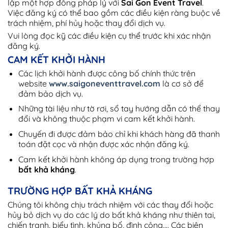
lập một hợp đồng pháp lý với
Sai Gon Event Travel
.
Việc đăng ký có thể bao gồm các điều kiện ràng buộc về
trách nhiệm, phí hủy hoặc thay đổi dịch vụ.
Vui lòng đọc kỹ các điều kiện cụ thể trước khi xác nhận
đăng ký.
CAM KẾT KHỞI HÀNH
Các lịch khởi hành được công bố chính thức trên
website
www.saigoneventtravel.com
là cơ sở để
đảm bảo dịch vụ.
Những tài liệu như tờ rơi, sổ tay hướng dẫn có thể thay
đổi và không thuộc phạm vi cam kết khởi hành.
Chuyến đi được đảm bảo chỉ khi khách hàng đã thanh
toán đặt cọc và nhận được xác nhận đăng ký.
Cam kết khởi hành không áp dụng trong trường hợp
bất khả kháng
.
TRƯỜNG HỢP BẤT KHẢ KHÁNG
Chúng tôi không chịu trách nhiệm với các thay đổi hoặc
hủy bỏ dịch vụ do các lý do bất khả kháng như thiên tai,
chiến tranh, biểu tình, khủng bố, đình công,… Các biện