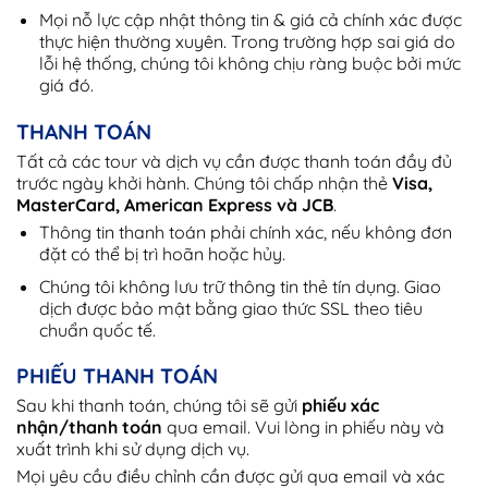
Mọi nỗ lực cập nhật thông tin & giá cả chính xác được
thực hiện thường xuyên. Trong trường hợp sai giá do
lỗi hệ thống, chúng tôi không chịu ràng buộc bởi mức
giá đó.
THANH TOÁN
Tất cả các tour và dịch vụ cần được thanh toán đầy đủ
trước ngày khởi hành. Chúng tôi chấp nhận thẻ
Visa,
MasterCard, American Express và JCB
.
Thông tin thanh toán phải chính xác, nếu không đơn
đặt có thể bị trì hoãn hoặc hủy.
Chúng tôi không lưu trữ thông tin thẻ tín dụng. Giao
dịch được bảo mật bằng giao thức SSL theo tiêu
chuẩn quốc tế.
PHIẾU THANH TOÁN
Sau khi thanh toán, chúng tôi sẽ gửi
phiếu xác
nhận/thanh toán
qua email. Vui lòng in phiếu này và
xuất trình khi sử dụng dịch vụ.
Mọi yêu cầu điều chỉnh cần được gửi qua email và xác