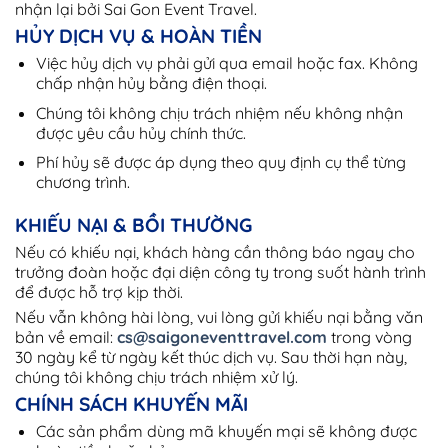
nhận lại bởi Sai Gon Event Travel.
HỦY DỊCH VỤ & HOÀN TIỀN
Việc hủy dịch vụ phải gửi qua email hoặc fax. Không
chấp nhận hủy bằng điện thoại.
Chúng tôi không chịu trách nhiệm nếu không nhận
được yêu cầu hủy chính thức.
Phí hủy sẽ được áp dụng theo quy định cụ thể từng
chương trình.
KHIẾU NẠI & BỒI THƯỜNG
Nếu có khiếu nại, khách hàng cần thông báo ngay cho
trưởng đoàn hoặc đại diện công ty trong suốt hành trình
để được hỗ trợ kịp thời.
Nếu vẫn không hài lòng, vui lòng gửi khiếu nại bằng văn
bản về email:
cs@saigoneventtravel.com
trong vòng
30 ngày kể từ ngày kết thúc dịch vụ. Sau thời hạn này,
chúng tôi không chịu trách nhiệm xử lý.
CHÍNH SÁCH KHUYẾN MÃI
Các sản phẩm dùng mã khuyến mại sẽ không được