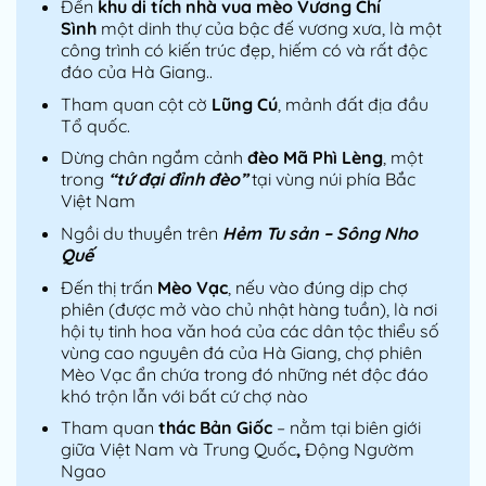
Đến
khu di tích nhà vua mèo Vương Chí
Sình
một dinh thự của bậc đế vương xưa, là một
công trình có kiến trúc đẹp, hiếm có và rất độc
đáo của Hà Giang..
Tham quan cột cờ
Lũng Cú
, mảnh đất địa đầu
Tổ quốc.
Dừng chân ngắm cảnh
đèo Mã Phì Lèng
, một
trong
“tứ đại đỉnh đèo”
tại vùng núi phía Bắc
Việt Nam
Ngồi du thuyền trên
Hẻm Tu sản – Sông Nho
Quế
Đến thị trấn
Mèo Vạc
, nếu vào đúng dịp chợ
phiên (được mở vào chủ nhật hàng tuần), là nơi
hội tụ tinh hoa văn hoá của các dân tộc thiểu số
vùng cao nguyên đá của Hà Giang, chợ phiên
Mèo Vạc ẩn chứa trong đó những nét độc đáo
khó trộn lẫn với bất cứ chợ nào
Tham quan
thác Bản Giốc
– nằm tại biên giới
giữa Việt Nam và Trung Quốc
,
Động Ngườm
Ngao