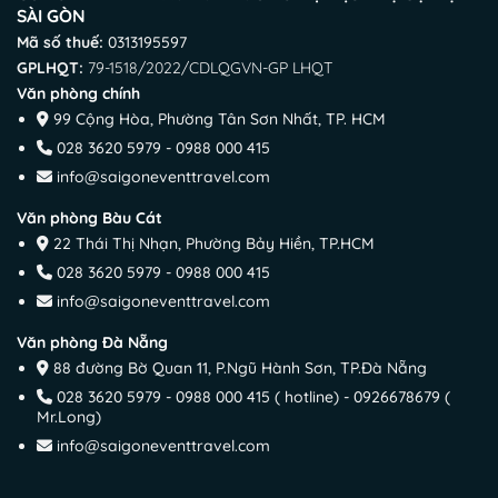
SÀI GÒN
Mã số thuế:
0313195597
GPLHQT:
79-1518/2022/CDLQGVN-GP LHQT
Văn phòng chính
99 Cộng Hòa, Phường Tân Sơn Nhất, TP. HCM
028 3620 5979 - 0988 000 415
info@saigoneventtravel.com
Văn phòng Bàu Cát
22 Thái Thị Nhạn, Phường Bảy Hiền, TP.HCM
028 3620 5979 - 0988 000 415
info@saigoneventtravel.com
Văn phòng Đà Nẵng
88 đường Bờ Quan 11, P.Ngũ Hành Sơn, TP.Đà Nẵng
028 3620 5979 - 0988 000 415 ( hotline) - 0926678679 (
Mr.Long)
info@saigoneventtravel.com