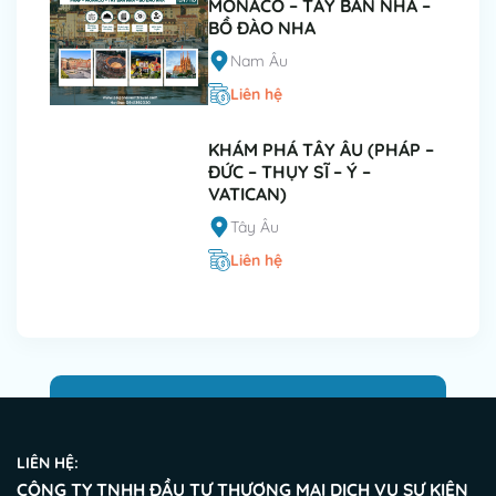
MONACO – TÂY BAN NHA –
BỒ ĐÀO NHA
Nam Âu
Liên hệ
KHÁM PHÁ TÂY ÂU (PHÁP –
ĐỨC – THỤY SĨ – Ý –
VATICAN)
Tây Âu
Liên hệ
LIÊN HỆ:
CÔNG TY TNHH ĐẦU TƯ THƯƠNG MẠI DỊCH VỤ SỰ KIỆN