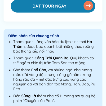
ĐẶT TOUR NGAY
Điểm nhấn của chương trình
Tham quan Làng văn hóa du lịch sinh thái
Hạ
Thành,
được bao quanh bởi những thửa ruộng
bậc thang xếp nối nhau
Tham quan
Cổng Trời Quản Bạ
, Quý khách có
thể ngắm nhìn thị trấn Tam Sơn thơ mộng.
Ghé thăm
Phố Cáo
, với những ngôi nhà tường
màu đất vàng đặc trưng, cổng gỗ nằm trong
hàng rào đá – nét đặc trưng của vùng cao
nguyên đá với bốn dân tộc Mông, Hán, Dao, Pu
Péo.
Đến
Sủng Là
thăm nhà cổ H’mong nơi quay bộ
phim “Chuyện của Pao”.