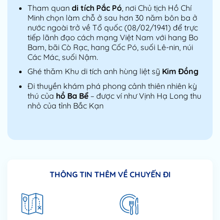
Tham quan
di tích Pắc Pó
, nơi Chủ tịch Hồ Chí
Minh chọn làm chỗ ở sau hơn 30 năm bôn ba ở
nước ngoài trở về Tổ quốc (08/02/1941) để trực
tiếp lãnh đạo cách mạng Việt Nam với hang Bo
Bam, bãi Cò Rạc, hang Cốc Pó, suối Lê-nin, núi
Các Mác, suối Nậm.
Ghé thăm Khu di tích anh hùng liệt sỹ
Kim Đồng
Đi thuyền khám phá phong cảnh thiên nhiên kỳ
thú của
hồ Ba Bể
– được ví như Vịnh Hạ Long thu
nhỏ của tỉnh Bắc Kạn
THÔNG TIN THÊM VỀ CHUYẾN ĐI