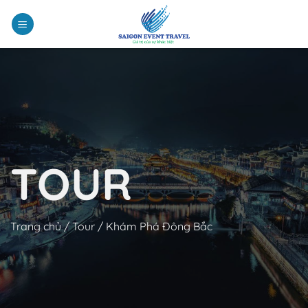
Chuyển
đến
nội
dung
TOUR
Trang chủ
/
Tour
/
Khám Phá Đông Bắc