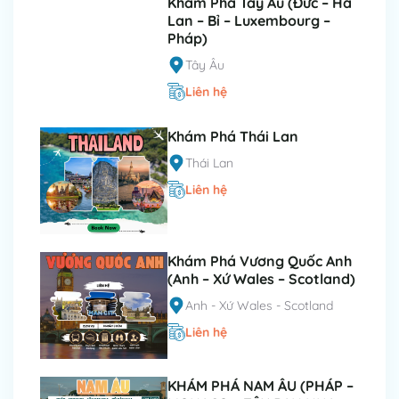
Khám Phá Tây Âu (Đức – Hà
Lan – Bỉ – Luxembourg –
Pháp)
Tây Âu
Liên hệ
Khám Phá Thái Lan
Thái Lan
Liên hệ
Khám Phá Vương Quốc Anh
(Anh – Xứ Wales – Scotland)
Anh - Xứ Wales - Scotland
Liên hệ
KHÁM PHÁ NAM ÂU (PHÁP –