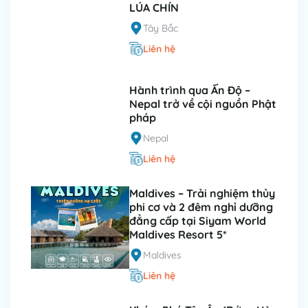
LÚA CHÍN
Tây Bắc
Liên hệ
Hành trình qua Ấn Độ –
Nepal trở về cội nguồn Phật
pháp
Nepal
Liên hệ
Maldives – Trải nghiệm thủy
phi cơ và 2 đêm nghỉ dưỡng
đẳng cấp tại Siyam World
Maldives Resort 5*
Maldives
Liên hệ