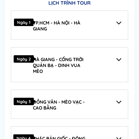
LỊCH TRÌNH TOUR
Ngày 1
TP.HCM - HÀ NỘI - HÀ
GIANG
Ngày 2
HÀ GIANG - CỔNG TRỜI
QUẢN BẠ - DINH VUA
MÈO
Ngày 3
ĐỒNG VĂN - MÈO VẠC -
CAO BẰNG
Ngày 4
THÁC BẢN GIỐC - ĐỘNG