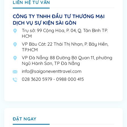
LIÊN HỆ TƯ VẤN
CÔNG TY TNHH ĐẦU TƯ THƯƠNG MẠI
DỊCH VỤ SỰ KIỆN SÀI GÒN
Trụ sở: 99 Cộng Hòa, P. 04, Q. Tân Bình TP.
HCM
VP Bàu Cát: 22 Thái Thị Nhạn, P. Bảy Hiền,
TP.HCM
VP Đà Nẵng: 88 Đường Bờ Quan 11, phường
Ngũ Hành Sơn, TP Đà Nẵng
info@saigoneventtravel.com
028 3620 5979 - 0988 000 415
ĐẶT NGAY