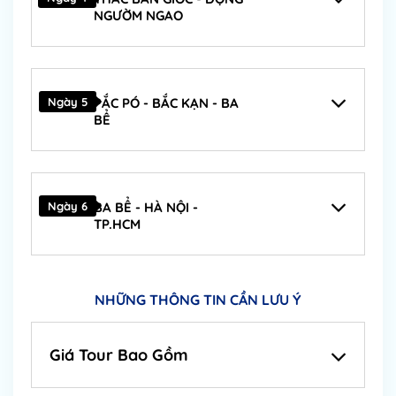
NGƯỜM NGAO
Ngày 5
PẮC PÓ - BẮC KẠN - BA
BỂ
Ngày 6
BA BỂ - HÀ NỘI -
TP.HCM
NHỮNG THÔNG TIN CẦN LƯU Ý
Giá Tour Bao Gồm