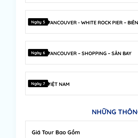
Ngày 5
VANCOUVER - WHITE ROCK PIER – BIÊN
Ngày 6
VANCOUVER – SHOPPING – SÂN BAY
Ngày 7
VIỆT NAM
NHỮNG THÔNG
Giá Tour Bao Gồm