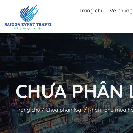
Chuyển
đến
Trang chủ
Về chúng 
nội
dung
CHƯA PHÂN 
Trang chủ
/
Chưa phân loại
/
Khám phá mùa hè