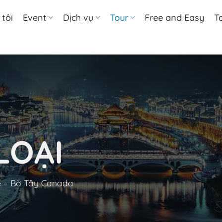
tôi
Event
Dịch vụ
Tour
Free and Easy
T
LOẠI
 – Bờ Tây Canada