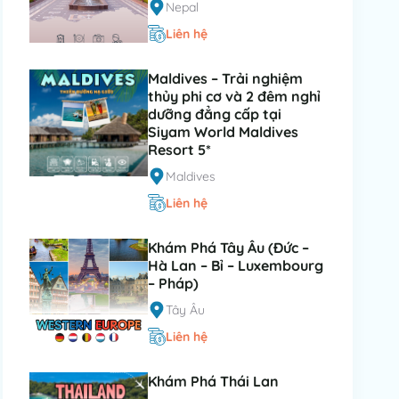
Nepal
Liên hệ
Maldives – Trải nghiệm
thủy phi cơ và 2 đêm nghỉ
dưỡng đẳng cấp tại
Siyam World Maldives
Resort 5*
Maldives
Liên hệ
Khám Phá Tây Âu (Đức –
Hà Lan – Bỉ – Luxembourg
– Pháp)
Tây Âu
Liên hệ
Khám Phá Thái Lan