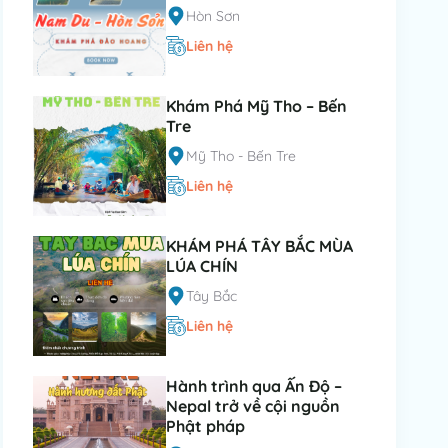
Hòn Sơn
Liên hệ
Khám Phá Mỹ Tho – Bến
Tre
Mỹ Tho - Bến Tre
Liên hệ
KHÁM PHÁ TÂY BẮC MÙA
LÚA CHÍN
Tây Bắc
Liên hệ
Hành trình qua Ấn Độ –
Nepal trở về cội nguồn
Phật pháp