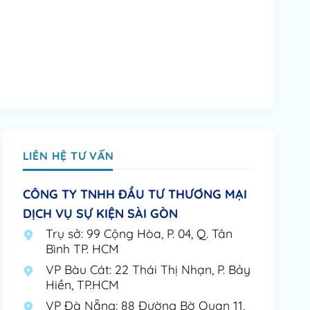
LIÊN HỆ TƯ VẤN
CÔNG TY TNHH ĐẦU TƯ THƯƠNG MẠI
DỊCH VỤ SỰ KIỆN SÀI GÒN
Trụ sở: 99 Cộng Hòa, P. 04, Q. Tân
Bình TP. HCM
VP Bàu Cát: 22 Thái Thị Nhạn, P. Bảy
Hiền, TP.HCM
VP Đà Nẵng: 88 Đường Bờ Quan 11,