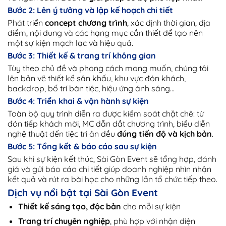
Bước 2: Lên ý tưởng và lập kế hoạch chi tiết
Phát triển
concept chương trình
, xác định thời gian, địa
điểm, nội dung và các hạng mục cần thiết để tạo nên
một sự kiện mạch lạc và hiệu quả.
Bước 3: Thiết kế & trang trí không gian
Tùy theo chủ đề và phong cách mong muốn, chúng tôi
lên bản vẽ thiết kế sân khấu, khu vực đón khách,
backdrop, bố trí bàn tiệc, hiệu ứng ánh sáng…
Bước 4: Triển khai & vận hành sự kiện
Toàn bộ quy trình diễn ra được kiểm soát chặt chẽ: từ
đón tiếp khách mời, MC dẫn dắt chương trình, biểu diễn
nghệ thuật đến tiệc tri ân đều
đúng tiến độ và kịch bản
.
Bước 5: Tổng kết & báo cáo sau sự kiện
Sau khi sự kiện kết thúc, Sài Gòn Event sẽ tổng hợp, đánh
giá và gửi báo cáo chi tiết giúp doanh nghiệp nhìn nhận
kết quả và rút ra bài học cho những lần tổ chức tiếp theo.
Dịch vụ nổi bật tại Sài Gòn Event
Thiết kế sáng tạo, độc bản
cho mỗi sự kiện
Trang trí chuyên nghiệp
, phù hợp với nhận diện