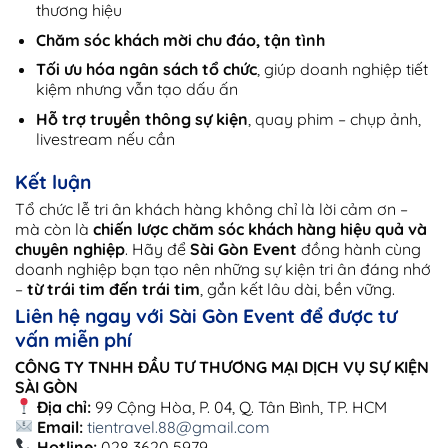
thương hiệu
Chăm sóc khách mời chu đáo, tận tình
Tối ưu hóa ngân sách tổ chức
, giúp doanh nghiệp tiết
kiệm nhưng vẫn tạo dấu ấn
Hỗ trợ truyền thông sự kiện
, quay phim – chụp ảnh,
livestream nếu cần
Kết luận
Tổ chức lễ tri ân khách hàng không chỉ là lời cảm ơn –
mà còn là
chiến lược chăm sóc khách hàng hiệu quả và
chuyên nghiệp
. Hãy để
Sài Gòn Event
đồng hành cùng
doanh nghiệp bạn tạo nên những sự kiện tri ân đáng nhớ
–
từ trái tim đến trái tim
, gắn kết lâu dài, bền vững.
Liên hệ ngay với Sài Gòn Event để được tư
vấn miễn phí
CÔNG TY TNHH ĐẦU TƯ THƯƠNG MẠI DỊCH VỤ SỰ KIỆN
SÀI GÒN
Địa chỉ:
99 Cộng Hòa, P. 04, Q. Tân Bình, TP. HCM
Email:
tientravel.88@gmail.com
Hotline:
028 3620 5979