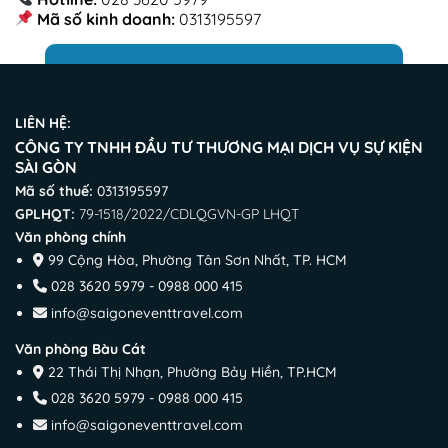
Mã số kinh doanh:
0313195597
LIÊN HỆ:
CÔNG TY TNHH ĐẦU TƯ THƯƠNG MẠI DỊCH VỤ SỰ KIỆN
SÀI GÒN
Mã số thuế:
0313195597
GPLHQT:
79-1518/2022/CDLQGVN-GP LHQT
Văn phòng chính
99 Cộng Hòa, Phường Tân Sơn Nhất, TP. HCM
028 3620 5979 - 0988 000 415
info@saigoneventtravel.com
Văn phòng Bàu Cát
22 Thái Thị Nhạn, Phường Bảy Hiền, TP.HCM
028 3620 5979 - 0988 000 415
info@saigoneventtravel.com