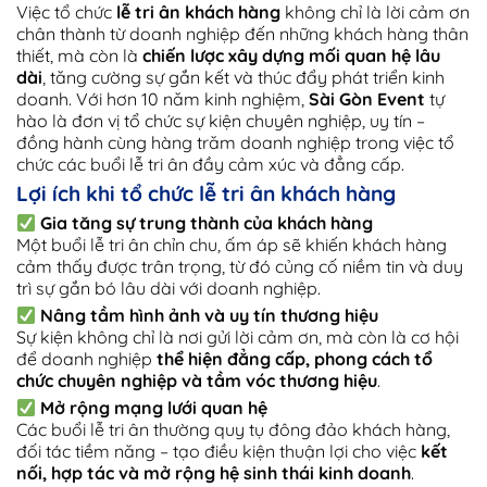
Việc tổ chức
lễ tri ân khách hàng
không chỉ là lời cảm ơn
chân thành từ doanh nghiệp đến những khách hàng thân
thiết, mà còn là
chiến lược xây dựng mối quan hệ lâu
dài
, tăng cường sự gắn kết và thúc đẩy phát triển kinh
doanh. Với hơn 10 năm kinh nghiệm,
Sài Gòn Event
tự
hào là đơn vị tổ chức sự kiện chuyên nghiệp, uy tín –
đồng hành cùng hàng trăm doanh nghiệp trong việc tổ
chức các buổi lễ tri ân đầy cảm xúc và đẳng cấp.
Lợi ích khi tổ chức lễ tri ân khách hàng
Gia tăng sự trung thành của khách hàng
Một buổi lễ tri ân chỉn chu, ấm áp sẽ khiến khách hàng
cảm thấy được trân trọng, từ đó củng cố niềm tin và duy
trì sự gắn bó lâu dài với doanh nghiệp.
Nâng tầm hình ảnh và uy tín thương hiệu
Sự kiện không chỉ là nơi gửi lời cảm ơn, mà còn là cơ hội
để doanh nghiệp
thể hiện đẳng cấp, phong cách tổ
chức chuyên nghiệp và tầm vóc thương hiệu
.
Mở rộng mạng lưới quan hệ
Các buổi lễ tri ân thường quy tụ đông đảo khách hàng,
đối tác tiềm năng – tạo điều kiện thuận lợi cho việc
kết
nối, hợp tác và mở rộng hệ sinh thái kinh doanh
.