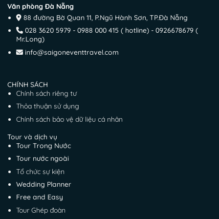
Văn phòng Đà Nẵng
88 đường Bờ Quan 11, P.Ngũ Hành Sơn, TP.Đà Nẵng
028 3620 5979 - 0988 000 415 ( hotline) - 0926678679 (
Mr.Long)
info@saigoneventtravel.com
CHÍNH SÁCH
Chính sách riêng tư
Thỏa thuận sử dụng
Chính sách bảo vệ dữ liệu cá nhân
Tour và dịch vụ
Tour Trong Nước
Tour nước ngoài
Tổ chức sự kiện
Wedding Planner
Free and Easy
Tour Ghép đoàn