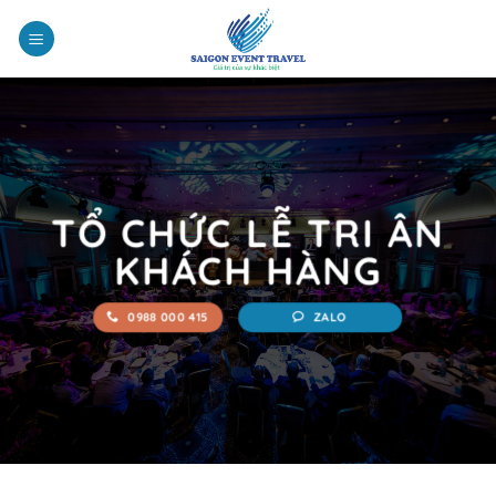
Chuyển
đến
nội
dung
TỔ CHỨC LỄ TRI ÂN
KHÁCH HÀNG
0988 000 415
ZALO