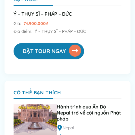
Ý – THỤY SĨ – PHÁP – ĐỨC
Giá:
74.900.000
₫
Địa điểm: Ý – THỤY SĨ – PHÁP – ĐỨC
ĐẶT TOUR NGAY
CÓ THỂ BẠN THÍCH
Hành trình qua Ấn Độ –
Nepal trở về cội nguồn Phật
pháp
Nepal