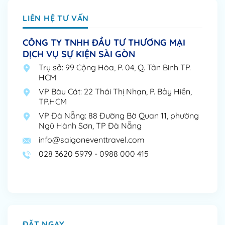
LIÊN HỆ TƯ VẤN
CÔNG TY TNHH ĐẦU TƯ THƯƠNG MẠI
DỊCH VỤ SỰ KIỆN SÀI GÒN
Trụ sở: 99 Cộng Hòa, P. 04, Q. Tân Bình TP.
HCM
VP Bàu Cát: 22 Thái Thị Nhạn, P. Bảy Hiền,
TP.HCM
VP Đà Nẵng: 88 Đường Bờ Quan 11, phường
Ngũ Hành Sơn, TP Đà Nẵng
info@saigoneventtravel.com
028 3620 5979 - 0988 000 415
ĐẶT NGAY