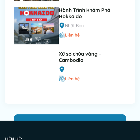
Hành Trình Khám Phá
Hokkaido
Nhật Bản
Liên hệ
Xứ sở chùa vàng –
Cambodia
Liên hệ
LIÊN HỆ: