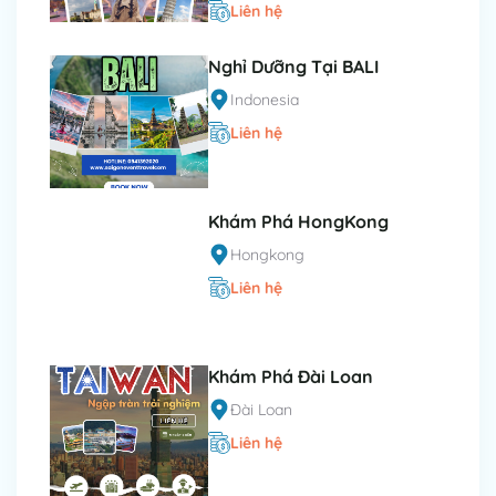
Liên hệ
Nghỉ Dưỡng Tại BALI
Indonesia
Liên hệ
Khám Phá HongKong
Hongkong
Liên hệ
Khám Phá Đài Loan
Đài Loan
Liên hệ