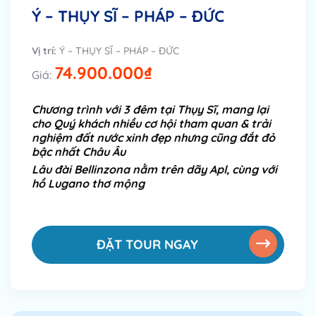
Ý – THỤY SĨ – PHÁP – ĐỨC
Vị trí:
Ý – THỤY SĨ – PHÁP – ĐỨC
74.900.000
₫
Giá:
Chương trình với 3 đêm tại Thụy Sĩ, mang lại
cho Quý khách nhiều cơ hội tham quan & trải
nghiệm đất nước xinh đẹp nhưng cũng đắt đỏ
bậc nhất Châu Âu
Lâu đài Bellinzona nằm trên dãy Apl, cùng với
hồ Lugano thơ mộng
ĐẶT TOUR NGAY