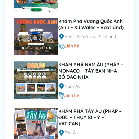
Khám Phá Vương Quốc Anh
(Anh – Xứ Wales – Scotland)
Anh - Xứ Wales - Scotland
Liên hệ
KHÁM PHÁ NAM ÂU (PHÁP –
MONACO – TÂY BAN NHA –
BỒ ĐÀO NHA
Nam Âu
Liên hệ
KHÁM PHÁ TÂY ÂU (PHÁP –
ĐỨC – THỤY SĨ – Ý –
VATICAN)
Tây Âu