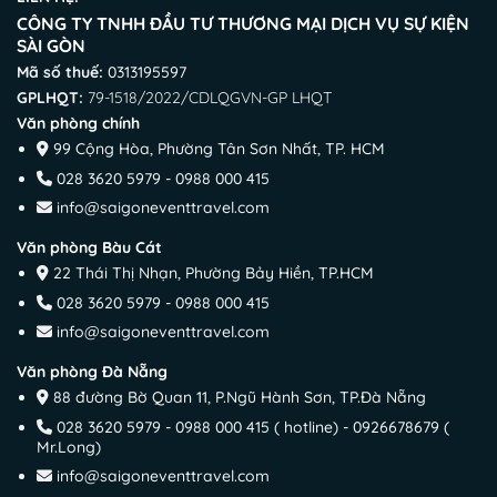
CÔNG TY TNHH ĐẦU TƯ THƯƠNG MẠI DỊCH VỤ SỰ KIỆN
SÀI GÒN
Mã số thuế:
0313195597
GPLHQT:
79-1518/2022/CDLQGVN-GP LHQT
Văn phòng chính
99 Cộng Hòa, Phường Tân Sơn Nhất, TP. HCM
028 3620 5979 - 0988 000 415
info@saigoneventtravel.com
Văn phòng Bàu Cát
22 Thái Thị Nhạn, Phường Bảy Hiền, TP.HCM
028 3620 5979 - 0988 000 415
info@saigoneventtravel.com
Văn phòng Đà Nẵng
88 đường Bờ Quan 11, P.Ngũ Hành Sơn, TP.Đà Nẵng
028 3620 5979 - 0988 000 415 ( hotline) - 0926678679 (
Mr.Long)
info@saigoneventtravel.com