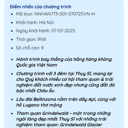
Điểm nhấn của chương trình
Mã tour: NNHAN773-001-070725VN-H
Khởi hành: Hà Nội
Ngày khởi hành: 07-07-2025
Thời gian: 9N8
Số chỗ còn: 9
Hành trình bay thẳng của hãng hàng không
Quốc gia Việt Nam
Chương trình với 3 đêm tại Thụy Sĩ, mang lại
cho Quý khách nhiều cơ hội tham quan & trải
nghiệm đất nước xinh đẹp nhưng cũng đắt đỏ
bậc nhất Châu Âu
Lâu đài Bellinzona nằm trên dãy Apl, cùng với
hồ Lugano thơ mộng
Tham quan Grindelwald – một trong những
ngôi làng đẹp nhất Thụy Sĩ với những trải
nghiệm tham quan: Grindelwald Glacier