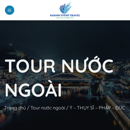
Chuyển
đến
nội
dung
TOUR NƯỚC
NGOÀI
Trang chủ
/
Tour nước ngoài
/
Ý – THỤY SĨ – PHÁP – ĐỨC