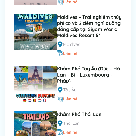
Liên hệ
Maldives – Trải nghiệm thủy
phi cơ và 2 đêm nghỉ dưỡng
đẳng cấp tại Siyam World
Maldives Resort 5*
Maldives
Liên hệ
Khám Phá Tây Âu (Đức – Hà
Lan – Bỉ – Luxembourg –
Pháp)
Tây Âu
Liên hệ
Khám Phá Thái Lan
Thái Lan
Liên hệ